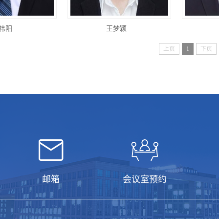
祎阳
王梦颖
上页
1
下页
邮箱
会议室预约