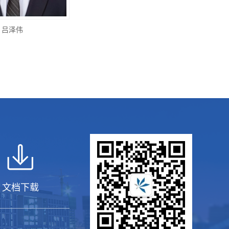
吕泽伟
文档下载