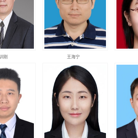
训刚
王海宁