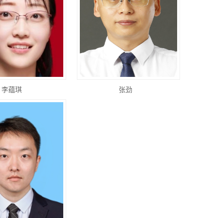
李蕴琪
张劲