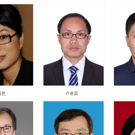
相艳
卢善富