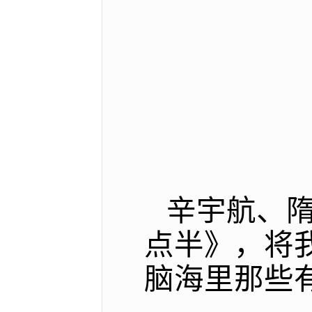
辛宇航、
点半》，将
脑海里那些