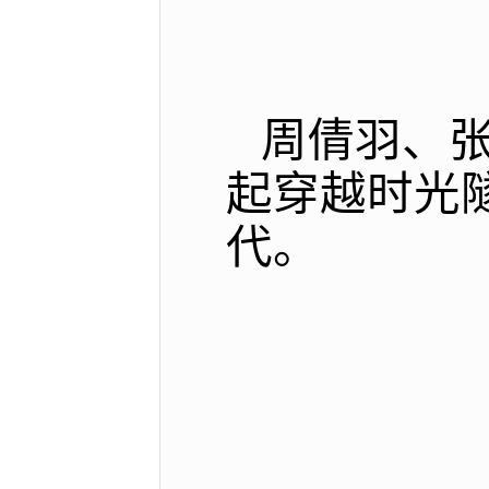
周倩羽、
起穿越时光
代。