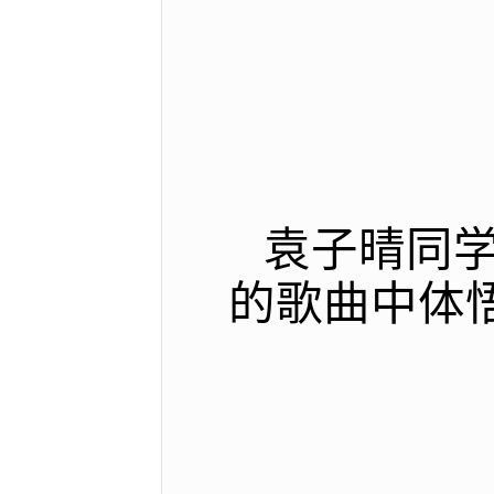
袁子晴同
的歌曲中体