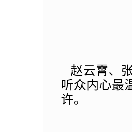
赵云霄、
听众内心最
许。