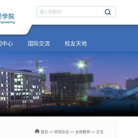
闻中心
国际交流
校友天地
首页
>>
师资队伍
>>
全体教师
>> 正文