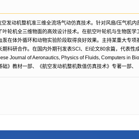
了航空发动机整机准三维全流场气动仿真技术。针对风扇/压气机
了叶轮机全三维物面的高效设计技术。在航空叶轮机与生物医学
血泵在体外循环和动物实验阶段取得良好效果。主持某重大专项
作。在国内外期刊发表SCI、EI论文80余篇，代表性成果发表于Journ
inese Journal of Aeronautics, Physics of Fluids, Compute
基础》教材一部、《航空发动机整机数值仿真技术》专著一部、