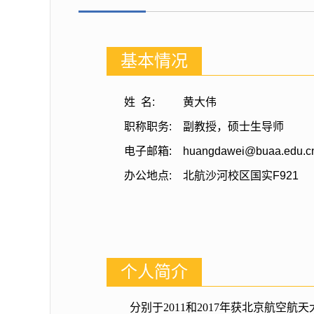
基本情况
姓 名:
黄大伟
职称职务:
副教授，硕士生导师
电子邮箱:
huangdawei@buaa.edu.c
办公地点:
北航沙河校区国实F921
个人简介
分别于
2011
和
2017
年获北京航空航天