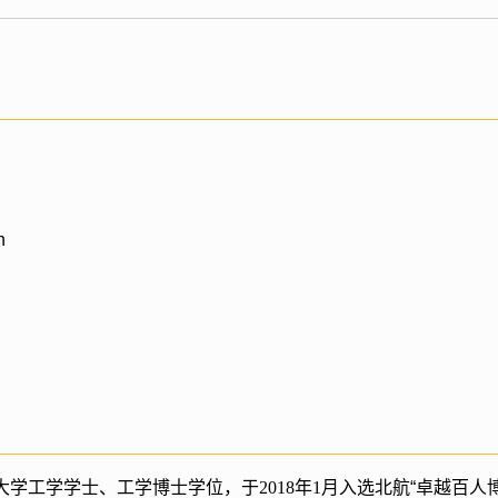
n
大学工学学士、工学博士学位，于
2018
年
1
月入选北航“卓越百人