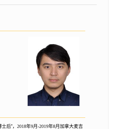
博士后”，
2018
年
9
月
-2019
年
8
月加拿大麦吉