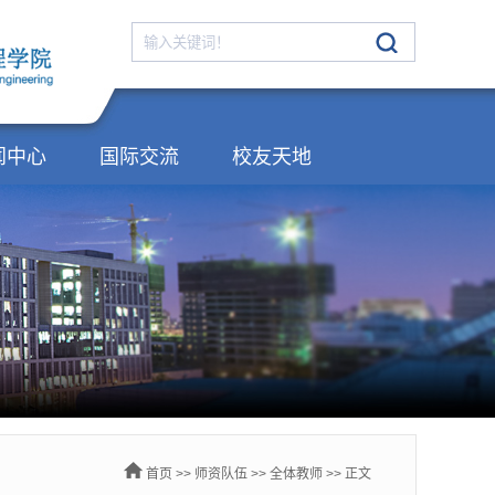
闻中心
国际交流
校友天地
首页
>>
师资队伍
>>
全体教师
>> 正文